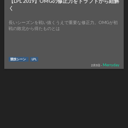
【LPL 2019】OMGの修正力をドラフトから紐解
く
長いシーズンを戦い抜くうえで重要な修正力。OMGが初
戦の敗北から得たものとは
競技シーン
LPL
Merryday
2月3日 -