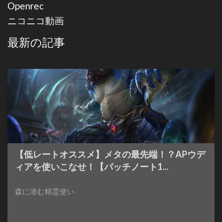
Openrec
ニコニコ動画
最新の記事
【低レートオススメ】メタの最先端！？APウデ
ィアを使いこなせ！【パッチノート1...
森に潜む精霊使い