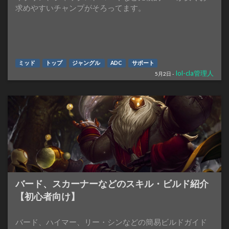
求めやすいチャンプがそろってます。
ミッド
トップ
ジャングル
ADC
サポート
lol-cla管理人
5月2日 -
バード、スカーナーなどのスキル・ビルド紹介
【初心者向け】
バード、ハイマー、リー・シンなどの簡易ビルドガイド