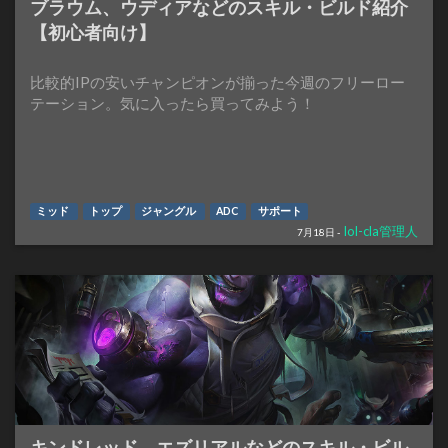
ブラウム、ウディアなどのスキル・ビルド紹介
【初心者向け】
比較的IPの安いチャンピオンが揃った今週のフリーロー
テーション。気に入ったら買ってみよう！
ミッド
トップ
ジャングル
ADC
サポート
lol-cla管理人
7月18日 -
キンドレッド、エズリアルなどのスキル・ビル