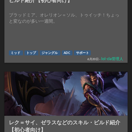
ビルド紹介【初心者向け】
ブラッドミア、オレリオン＝ソル、トゥイッチ！ちょっ
と変なのが多い一週間。
ミッド
トップ
ジャングル
ADC
サポート
lol-cla管理人
6月20日 -
レク＝サイ、ゼラスなどのスキル・ビルド紹介
【初心者向け】