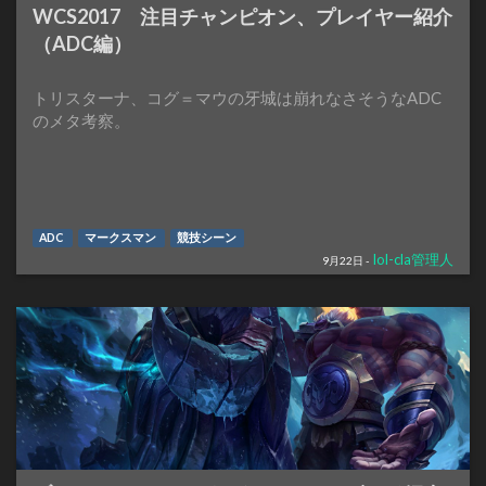
WCS2017 注目チャンピオン、プレイヤー紹介
（ADC編）
トリスターナ、コグ＝マウの牙城は崩れなさそうなADC
のメタ考察。
ADC
マークスマン
競技シーン
lol-cla管理人
9月22日 -