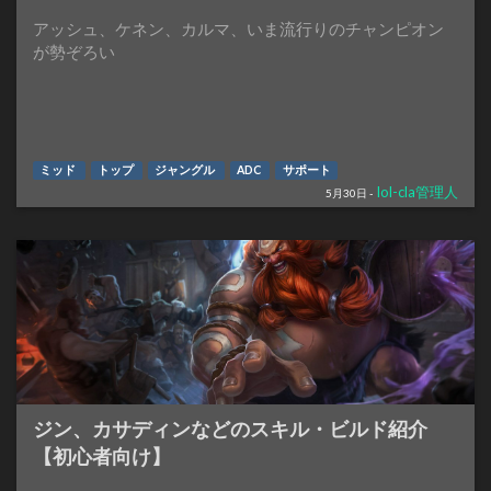
アッシュ、ケネン、カルマ、いま流行りのチャンピオン
が勢ぞろい
ミッド
トップ
ジャングル
ADC
サポート
lol-cla管理人
5月30日 -
ジン、カサディンなどのスキル・ビルド紹介
【初心者向け】