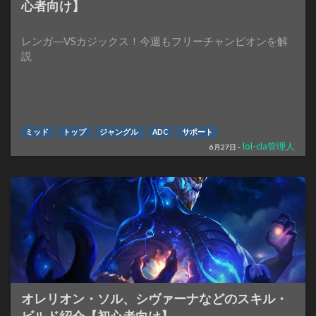
心者向け】
レンガ―VSカジックス！今週もフリーチャンピオンを解
説
ミッド
トップ
ジャングル
ADC
サポート
lol-cla管理人
6月27日 -
オレリオン・ソル、シヴァーナなどのスキル・