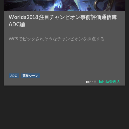
Worlds2018 注目チャンピオン事前評価通信簿
ADC編
WCSでピックされそうなチャンピオンを採点する
ADC
競技シーン
lol-cla管理人
10月1日 -