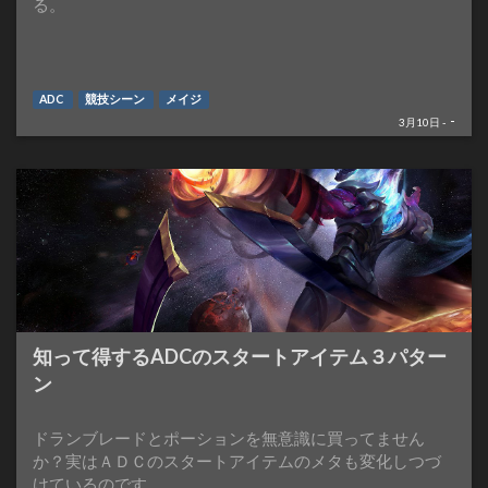
る。
ADC
競技シーン
メイジ
-
3月10日 -
知って得するADCのスタートアイテム３パター
ン
ドランブレードとポーションを無意識に買ってません
か？実はＡＤＣのスタートアイテムのメタも変化しつづ
けているのです。