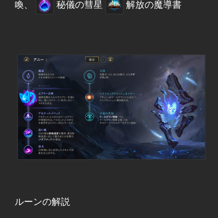
喚、
秘儀の彗星
解放の魔導書
ルーンの解説