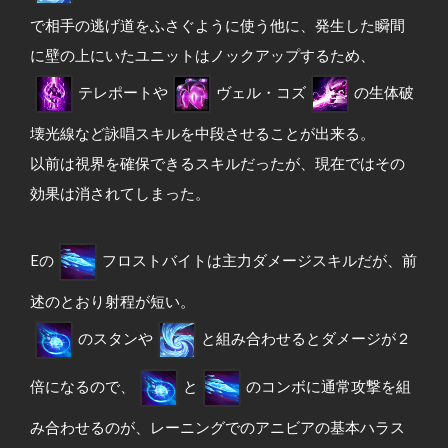
で相手の逃げ道をふさぐように使う他に、発生した瞬間
に壁の上にいたユニットはノックアップするため、
テレポートや
ヴェル・コズ
の生体破
壊光線など詠唱スキルを中段させることが出来る。
以前は視界を確保できるスキルだったが、現在ではその
効果は消されてしまった。
Eの
フロストバイトは主力ダメージスキルだが、前
述のとおり射程が短い。
のスタンや
と組み合わせるとダメージが２
倍になるので、
と
のコンボに通常攻撃を組
み合わせるのが、レーニングでのアニビアの基本ハラス