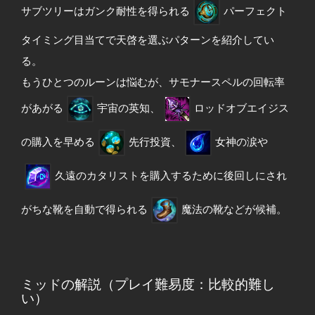
サブツリーはガンク耐性を得られる
パーフェクト
タイミング目当てで天啓を選ぶパターンを紹介してい
る。
もうひとつのルーンは悩むが、サモナースペルの回転率
があがる
宇宙の英知、
ロッドオブエイジス
の購入を早める
先行投資、
女神の涙や
久遠のカタリストを購入するために後回しにされ
がちな靴を自動で得られる
魔法の靴などが候補。
ミッドの解説（プレイ難易度：比較的難し
い）