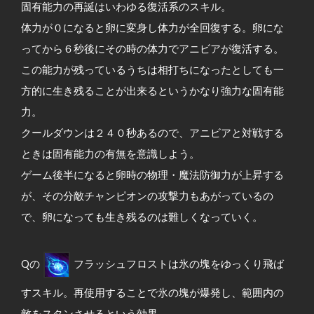
固有能力の再誕はいわゆる復活系のスキル。
体力が０になると卵に変身し体力が全回復する。卵にな
ってから６秒後にその時の体力でアニビアが復活する。
この能力が残っているうちは相打ちになったとしても一
方的に生き残ることが出来るというかなり強力な固有能
力。
クールダウンは２４０秒あるので、アニビアと対戦する
ときは固有能力の有無を意識しよう。
ゲーム後半になると卵時の物理・魔法防御力が上昇する
が、その分敵チャンピオンの攻撃力もあがっているの
で、卵になっても生き残るのは難しくなっていく。
Qの
フラッシュフロストは氷の塊をゆっくり飛ば
すスキル。再使用することで氷の塊が爆発し、範囲内の
敵をスタンさせるという効果。